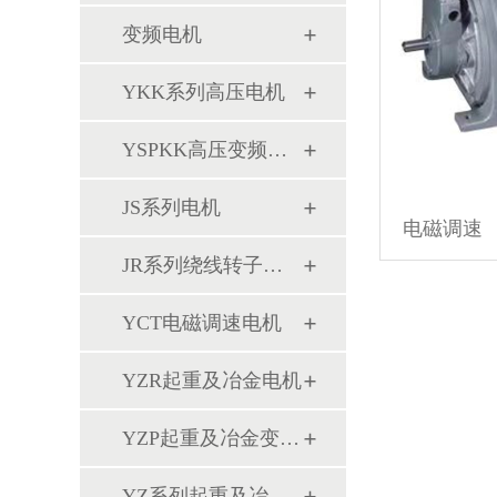
变频电机
YKK系列高压电机
YSPKK高压变频电机
JS系列电机
电磁调速
JR系列绕线转子电机
YCT电磁调速电机
YZR起重及冶金电机
YZP起重及冶金变频电机
YZ系列起重及冶金用电机