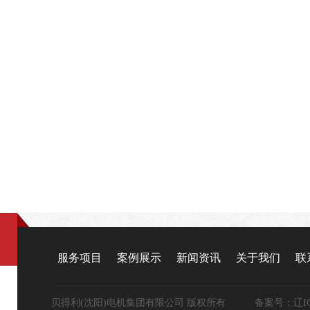
服务项目
案例展示
新闻资讯
关于我们
联
贝得利(沈阳)电机集团有限公司 版权所有 备案号：
辽I