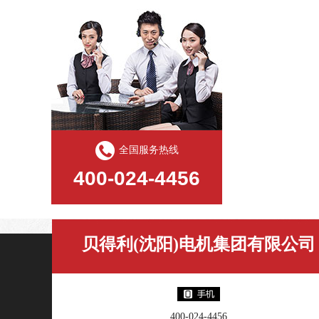
全国服务热线
400-024-4456
贝得利(沈阳)电机集团有限公司
400-024-4456