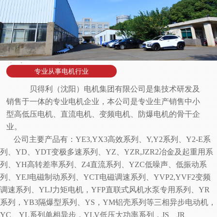
专注网络推广
专业从事电机行业
贝得利（沈阳）电机集团
有限公司是集技术研发及
销售于一体的专业电机企业，本公司是专业生产销售中小
型高低压电机、直流电机、变频电机、防爆电机的骨干企
业。
公司主要产品有：
YE3,YX3高效系列、Y,Y2系列、Y2-E系
列、YD、YDT变极多速系列、YZ、YZR,JZR2冶金及起重用系
列、YH高转差率系列、Z4直流系列、YZC低噪声、低振动系
列、YEJ电磁制动系列、YCT电磁调速系列、YVP2,YVF2变频
调速系列、YLJ力矩电机，YFP直联式风机水泵专用系列、YR
系列，YB3隔爆型系列、YS，YM铝壳系列等三相异步电动机，
YC、YL系列单相异步，YLV低压大功率系列，JS、JR、