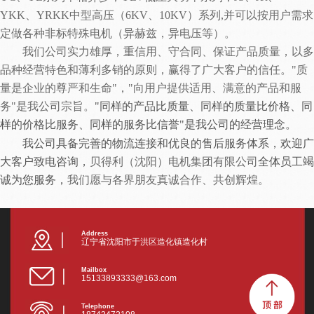
YKK、YRKK中型高压（6KV、10KV）系列,并可以按用户需求
定做各种非标特殊电机（异赫兹，异电压等）。
我们公司实力雄厚，重信用、守合同、保证产品质量，以多
品种经营特色和薄利多销的原则，赢得了广大客户的信任。
"质
量是企业的尊严和生命"，"向用户提供适用、满意的产品和服
务"是我公司宗旨。
"同样的产品比质量、同样的质量比价格、同
样的价格比服务、同样的服务比信誉"
是我公司的
经营理念
。
我公司具备完善的物流连接和优良的售后服务体系，
欢迎广
大客户致电咨询，
贝得利（沈阳）电机集团
有限公司
全体员工
竭
诚为您服务
，
我们愿与各界朋友真诚合作、共创辉煌
。
Address
辽宁省沈阳市于洪区造化镇造化村
Mailbox
15133893333@163.com
Telephone